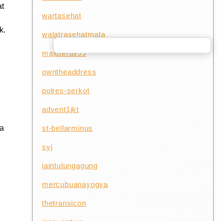
at
wartasehat
k.
walatrasehatmata
majuterus99
owntheaddress
polres-serkot
advent1jkt
st-bellarminus
sa
syj
iaintulungagung
mercubuanayogya
thetransicon