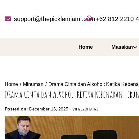
Skip
to
content
support@thepicklemiami.com
+62 812 2210 
Home
Masakan
Home
Minuman
Drama Cinta dan Alkohol: Ketika Kebena
Drama Cinta dan Alkohol: Ketika Kebenaran Teru
-
vina.amalia
Posted on:
December 16, 2025