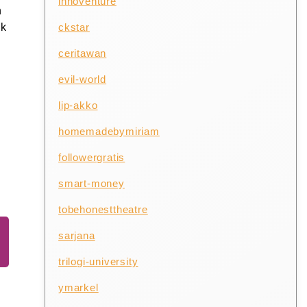
innoventure
n
ckstar
uk
ceritawan
evil-world
lip-akko
homemadebymiriam
followergratis
smart-money
tobehonesttheatre
sarjana
trilogi-university
ymarkel