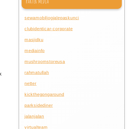
PARTER MEDIA
sewamobiljogjalepaskunci
clubidenticar-corporate
masjidku
mediainfo
mushroomstoreusa
rahmatullah
k
netter
kickthegongaround
parksidediner
jalanjalan
virtualteam