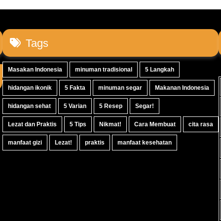
Tags
Masakan Indonesia
minuman tradisional
5 Langkah
hidangan ikonik
5 Fakta
minuman segar
Makanan Indonesia
hidangan sehat
5 Varian
5 Resep
Segar!
Lezat dan Praktis
5 Tips
Nikmat!
Cara Membuat
cita rasa
manfaat gizi
Lezat!
praktis
manfaat kesehatan