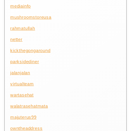
mediainfo
mushroomstoreusa
rahmatullah
netter
kickthegongaround
parksidediner
jalanjalan
virtualteam
wartasehat
walatrasehatmata
majuterus99
owntheaddress