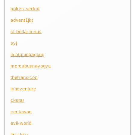
polres-serkot
advent1jkt
st-bellarminus
syj
iaintulungagung
mercubuanayogya
thetransicon
innoventure
ckstar
ceritawan
evil-world
lip-akko