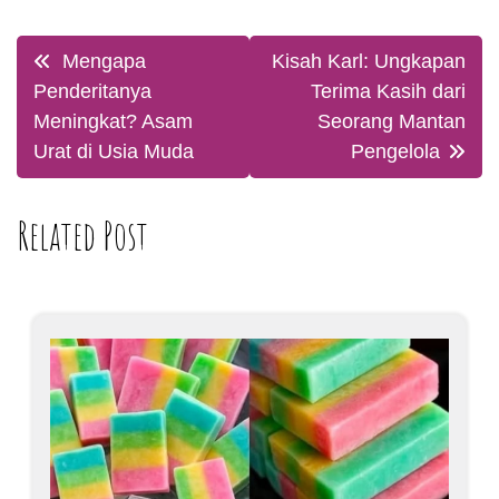
Post
Mengapa
Kisah Karl: Ungkapan
navigation
Penderitanya
Terima Kasih dari
Meningkat? Asam
Seorang Mantan
Urat di Usia Muda
Pengelola
Related Post