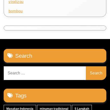
viralizou
bombou
Search
Search
for:
Tags
Masakan Indonesia
minuman tradisional
5 Langkah