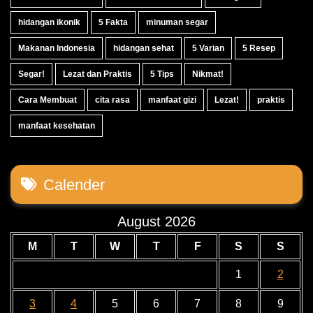
hidangan ikonik
5 Fakta
minuman segar
Makanan Indonesia
hidangan sehat
5 Varian
5 Resep
Segar!
Lezat dan Praktis
5 Tips
Nikmat!
Cara Membuat
cita rasa
manfaat gizi
Lezat!
praktis
manfaat kesehatan
Calender
August 2026
M
T
W
T
F
S
S
1
2
3
4
5
6
7
8
9