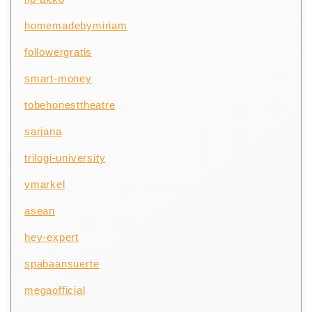
homemadebymiriam
followergratis
smart-money
tobehonesttheatre
sarjana
trilogi-university
ymarkel
asean
hey-expert
spabaansuerte
megaofficial