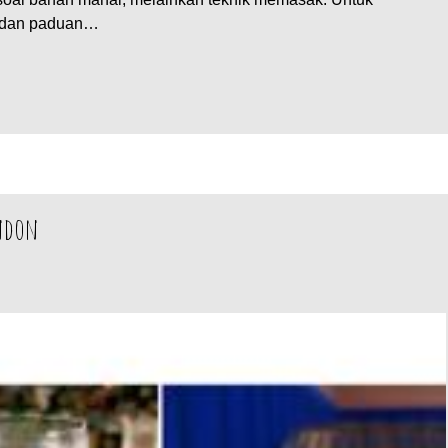
h, dan paduan…
ondon