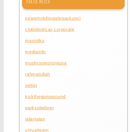
PARTER MEDIA
sewamobiljogjalepaskunci
clubidenticar-corporate
masjidku
mediainfo
mushroomstoreusa
rahmatullah
netter
kickthegongaround
parksidediner
jalanjalan
virtualteam