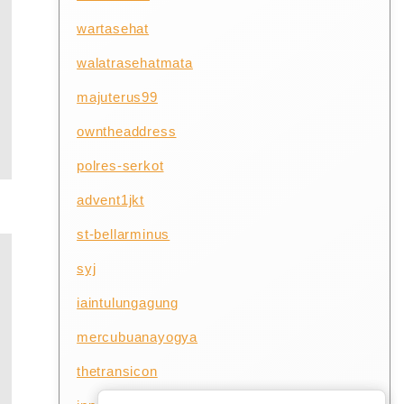
wartasehat
walatrasehatmata
majuterus99
owntheaddress
polres-serkot
advent1jkt
st-bellarminus
syj
iaintulungagung
mercubuanayogya
thetransicon