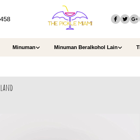
4458
Minuman
Minuman Beralkohol Lain
T
iland