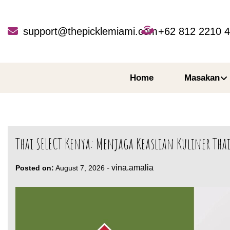
Skip
to
content
support@thepicklemiami.com
+62 812 2210 
Home
Masakan
Thai SELECT Kenya: Menjaga Keaslian Kuliner Tha
-
vina.amalia
Posted on:
August 7, 2026