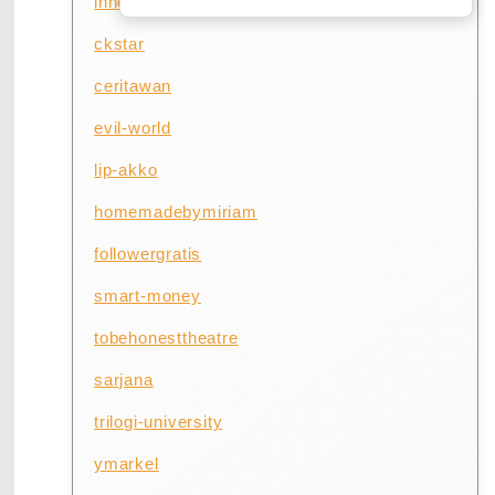
innoventure
ckstar
ceritawan
evil-world
lip-akko
homemadebymiriam
followergratis
smart-money
tobehonesttheatre
sarjana
trilogi-university
ymarkel